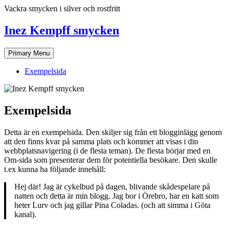
Skip
Vackra smycken i silver och rostfritt
to
content
Inez Kempff smycken
Primary Menu
Exempelsida
Exempelsida
Detta är en exempelsida. Den skiljer sig från ett blogginlägg genom
att den finns kvar på samma plats och kommer att visas i din
webbplatsnavigering (i de flesta teman). De flesta börjar med en
Om-sida som presenterar dem för potentiella besökare. Den skulle
t.ex kunna ha följande innehåll:
Hej där! Jag är cykelbud på dagen, blivande skådespelare på
natten och detta är min blogg. Jag bor i Örebro, har en katt som
heter Lurv och jag gillar Pina Coladas. (och att simma i Göta
kanal).